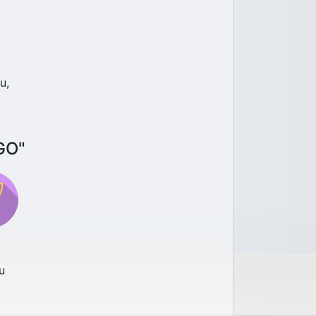
u,
GO"
u