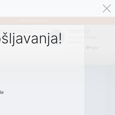
 HRVATSKA
IZLAGAČI BIH
IZLAGAČI MAKEDONIJA
Sajam je zatvoren.
PROIZVODNJA
STARTUJ
šljavanja!
FMCG / Autoindustrija /
Prvi posao / Prakse /
Inženjerstvo
Stipendije
U SARADNJI SA
še