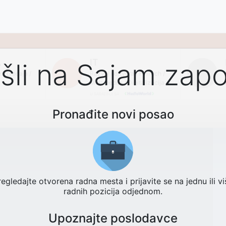
POSLOVI
SVI IZLAGAČI
DOGAĐAJI
IZLAGAČI
A
IT
li na Sajam zapo
leprodaja /
Razvoj softvera / FinTech /
Multimedija / Digitalizacija
U SARADNJI SA
Pronađite novi posao
regledajte otvorena radna mesta i prijavite se na jednu ili vi
radnih pozicija odjednom.
Upoznajte poslodavce