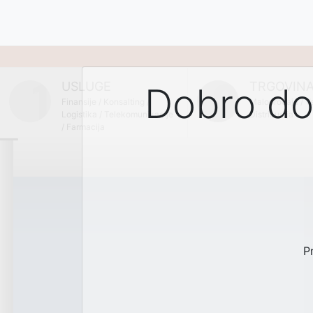
SVI 
USLUGE
TRGOVIN
Dobro doš
Finansije / Konsalting /
Maloprodaja / Ve
Logistika / Telekomunikacije
Distribucija
/ Farmacija
P