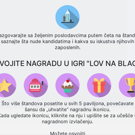
azgovarajte sa željenim poslodavcima putem četa na štand
saznajte šta nude kandidatima i kakva su iskustva njihovih
zaposlenih.
VOJITE NAGRADU U IGRI "LOV NA BLA
Što više štandova posetite u svih 5 paviljona, povećavate
šansu da „uhvatite“ nagradnu ikonicu.
Kada ugledate ikonicu, kliknite na nju i upišite se za učešće 
nagradnom izvlačenju.
Možete osvojiti