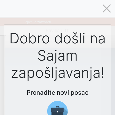
Sajam je zatvoren.
Paviljon
:
IT
Dobro došli na
Sajam
zapošljavanja!
Pronađite novi posao