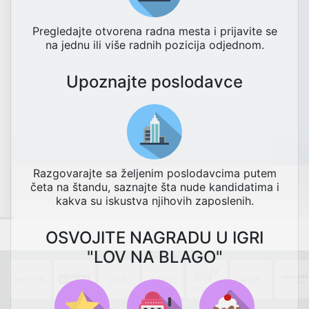
Pregledajte otvorena radna mesta i prijavite se
na jednu ili više radnih pozicija odjednom.
Upoznajte poslodavce
Razgovarajte sa željenim poslodavcima putem
četa na štandu, saznajte šta nude kandidatima i
kakva su iskustva njihovih zaposlenih.
OSVOJITE NAGRADU U IGRI
"LOV NA BLAGO"