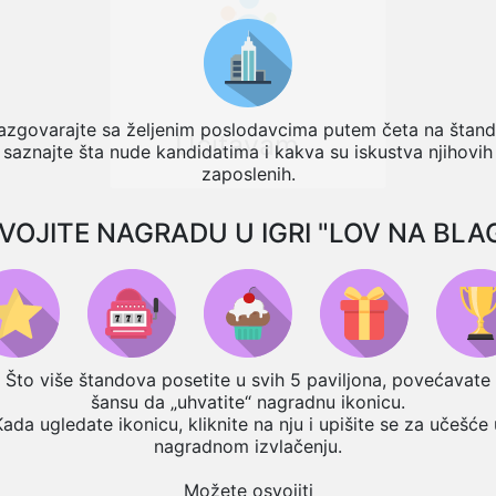
azgovarajte sa željenim poslodavcima putem četa na štand
Učitavam...
saznajte šta nude kandidatima i kakva su iskustva njihovih
zaposlenih.
VOJITE NAGRADU U IGRI "LOV NA BLA
Što više štandova posetite u svih 5 paviljona, povećavate
šansu da „uhvatite“ nagradnu ikonicu.
Kada ugledate ikonicu, kliknite na nju i upišite se za učešće 
nagradnom izvlačenju.
Možete osvojiti