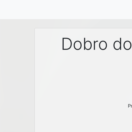
Dobro doš
P