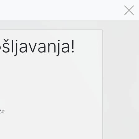
šljavanja!
še