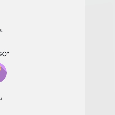
u,
GO"
u