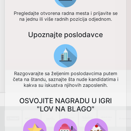
Pregledajte otvorena radna mesta i prijavite se
na jednu ili više radnih pozicija odjednom.
Upoznajte poslodavce
Razgovarajte sa željenim poslodavcima putem
četa na štandu, saznajte šta nude kandidatima i
kakva su iskustva njihovih zaposlenih.
OSVOJITE NAGRADU U IGRI
"LOV NA BLAGO"