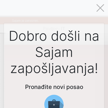
Sajam je zatvoren.
Paviljon
:
IT
Dobro došli na
Sajam
zapošljavanja!
Pronađite novi posao