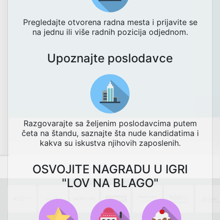
Pregledajte otvorena radna mesta i prijavite se
na jednu ili više radnih pozicija odjednom.
Upoznajte poslodavce
Razgovarajte sa željenim poslodavcima putem
četa na štandu, saznajte šta nude kandidatima i
kakva su iskustva njihovih zaposlenih.
OSVOJITE NAGRADU U IGRI
"LOV NA BLAGO"