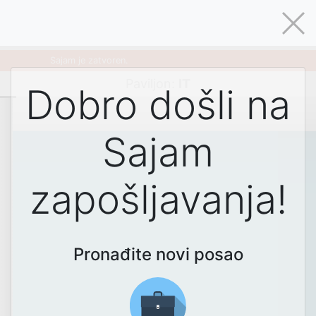
Sajam je zatvoren.
Paviljon
:
IT
Dobro došli na
Sajam
zapošljavanja!
Pronađite novi posao