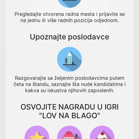
Pregledajte otvorena radna mesta i prijavite se
Učitavam...
na jednu ili više radnih pozicija odjednom.
Upoznajte poslodavce
Razgovarajte sa željenim poslodavcima putem
četa na štandu, saznajte šta nude kandidatima i
kakva su iskustva njihovih zaposlenih.
OSVOJITE NAGRADU U IGRI
"LOV NA BLAGO"