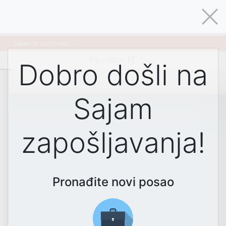
Sajam je zatvoren.
Paviljon
:
IT
Dobro došli na
Sajam
zapošljavanja!
Pronađite novi posao