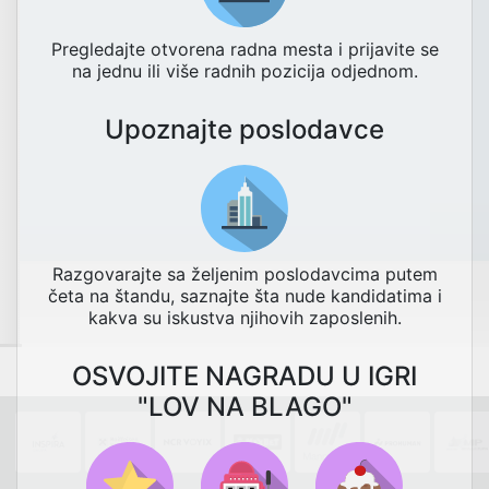
Pregledajte otvorena radna mesta i prijavite se
na jednu ili više radnih pozicija odjednom.
Upoznajte poslodavce
Razgovarajte sa željenim poslodavcima putem
četa na štandu, saznajte šta nude kandidatima i
kakva su iskustva njihovih zaposlenih.
OSVOJITE NAGRADU U IGRI
"LOV NA BLAGO"