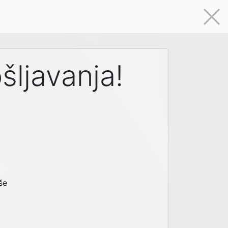
šljavanja!
še