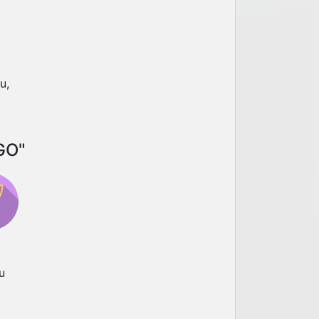
u,
GO"
u