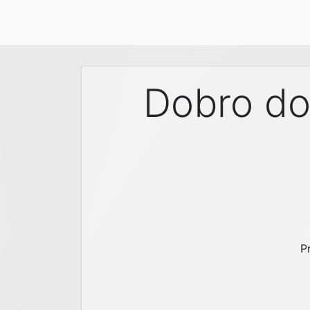
Dobro doš
P