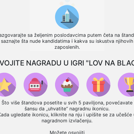
azgovarajte sa željenim poslodavcima putem četa na štand
Učitavam...
saznajte šta nude kandidatima i kakva su iskustva njihovih
zaposlenih.
VOJITE NAGRADU U IGRI "LOV NA BLA
Što više štandova posetite u svih 5 paviljona, povećavate
šansu da „uhvatite“ nagradnu ikonicu.
Kada ugledate ikonicu, kliknite na nju i upišite se za učešće 
nagradnom izvlačenju.
Možete osvojiti