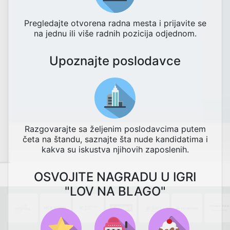
Pregledajte otvorena radna mesta i prijavite se
na jednu ili više radnih pozicija odjednom.
Upoznajte poslodavce
Razgovarajte sa željenim poslodavcima putem
četa na štandu, saznajte šta nude kandidatima i
kakva su iskustva njihovih zaposlenih.
OSVOJITE NAGRADU U IGRI
"LOV NA BLAGO"