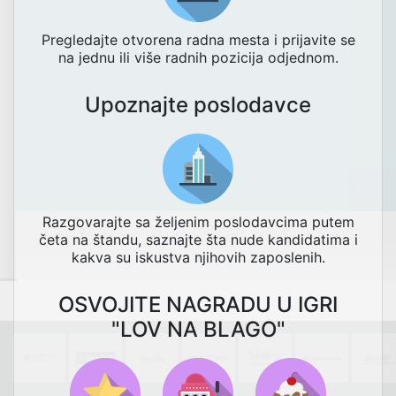
Pregledajte otvorena radna mesta i prijavite se
na jednu ili više radnih pozicija odjednom.
Upoznajte poslodavce
Razgovarajte sa željenim poslodavcima putem
četa na štandu, saznajte šta nude kandidatima i
kakva su iskustva njihovih zaposlenih.
OSVOJITE NAGRADU U IGRI
"LOV NA BLAGO"