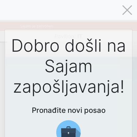
Sajam je zatvoren.
Paviljon
:
IT
Dobro došli na
Sajam
zapošljavanja!
Pronađite novi posao