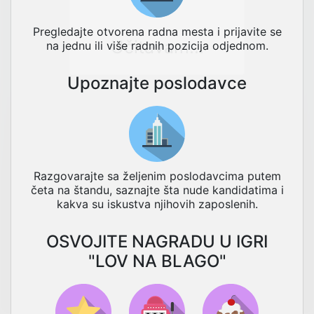
Pregledajte otvorena radna mesta i prijavite se
Učitavam...
na jednu ili više radnih pozicija odjednom.
Upoznajte poslodavce
Razgovarajte sa željenim poslodavcima putem
četa na štandu, saznajte šta nude kandidatima i
kakva su iskustva njihovih zaposlenih.
OSVOJITE NAGRADU U IGRI
"LOV NA BLAGO"