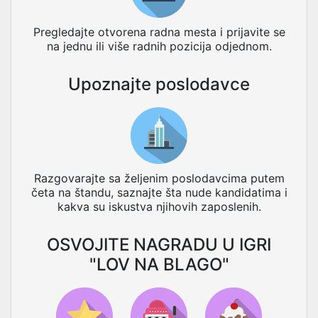
Pregledajte otvorena radna mesta i prijavite se
na jednu ili više radnih pozicija odjednom.
Upoznajte poslodavce
Razgovarajte sa željenim poslodavcima putem
četa na štandu, saznajte šta nude kandidatima i
kakva su iskustva njihovih zaposlenih.
OSVOJITE NAGRADU U IGRI
"LOV NA BLAGO"